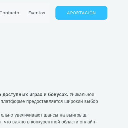
Contacto
Eventos
APORTACIÓN
 доступных играх и бонусах.
Уникальное
ой платформе предоставляется широкий выбор
ительно увеличивают шансы на выигрыш.
 что важно в конкурентной области онлайн-