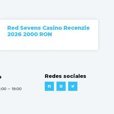
Red Sevens Casino Recenzie
2026 2000 RON
Redes sociales
o
:00 – 19:00