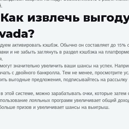
.
 Как извлечь выгоду
vada?
уем активировать кэшбэк. Обычно он составляет до 15% о
авки и не забыть заглянуть в раздел кэшбэка на платформе
я.
, могут значительно увеличить ваши шансы на успех. Напр
чать с двойного банкролла. Тем не менее, просмотрите у
тить выгодные предложения, подписывайтесь на рассылку
 в этой системе, можно зарабатывать очки, которые зате
спользование лояльных программ увеличивает общий доход
 больше призов и увеличивает шансы на выигрыш.