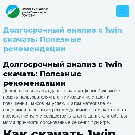
Ir
Main
al
contenido
Men
Долгосрочный анализ с 1win
скачать: Полезные
рекомендации
Долгосрочный анализ с 1win
скачать: Полезные
рекомендации
Долгосрочный анализ данных на платформе 1win может
помочь пользователям в оптимизации их ставок и
повышении шансов на успех. В этом материале мы
поделимся полезными рекомендациями о том, как скачать
приложение 1win и осуществить анализ данных, чтобы вы
могли принимать обоснованные решения при игре.
Как скачать 1win