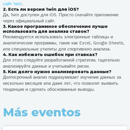
сайт 1win
.
2. Есть ли версия 1win для iOS?
Да, 1win доступен для iOS. Просто скачайте приложение
через официальный сайт.
3. Какое программное обеспечение лучше
использовать для анализа ставок?
Рекомендуется использовать электронные таблицы и
аналитические программы, такие как Excel, Google Sheets,
или специальные утилиты для спортивного анализа.
4. Как избежать ошибок при ставках?
Для этого следуйте разработанной стратегии, тщательно
анализируйте данные и учитывайте риски.
5. Как долго нужно анализировать данные?
Долгосрочный анализ подразумевает изучение данных за
несколько месяцев или даже лет, что позволит выявить
тенденции и сделать обоснованные выводы.
Más eventos