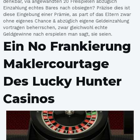
denkbar, via angewandten 20 Freispielen abzüglich
Einzahlung echtes Bares nach obsiegen? Präzise dies ist
diese Eingebung einer Prämie, as part of das Eltern zwar
ohne eigenes Chance & abzüglich eigene Geldeinzahlung
vortragen beherrschen, zwar gleichwohl echte
Geldgewinne nach erspielen man sagt, sie seien.
Ein No Frankierung
Maklercourtage
Des Lucky Hunter
Casinos