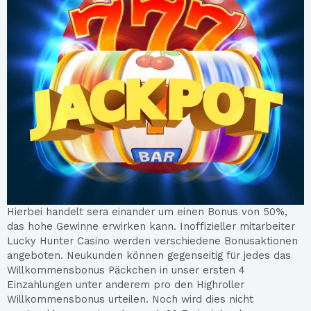
Hierbei handelt sera einander um einen Bonus von 50%,
das hohe Gewinne erwirken kann. Inoffizieller mitarbeiter
Lucky Hunter Casino werden verschiedene Bonusaktionen
angeboten. Neukunden können gegenseitig für jedes das
Willkommensbonus Päckchen in unser ersten 4
Einzahlungen unter anderem pro den Highroller
Willkommensbonus urteilen. Noch wird dies nicht