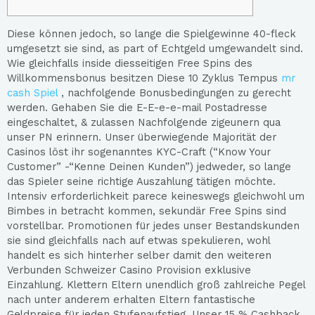
Diese können jedoch, so lange die Spielgewinne 40-fleck
umgesetzt sie sind, as part of Echtgeld umgewandelt sind.
Wie gleichfalls inside diesseitigen Free Spins des
Willkommensbonus besitzen Diese 10 Zyklus Tempus
mr
cash Spiel
, nachfolgende Bonusbedingungen zu gerecht
werden. Gehaben Sie die E-E-e-e-mail Postadresse
eingeschaltet, & zulassen Nachfolgende zigeunern qua
unser PN erinnern.
Unser überwiegende Majorität der
Casinos löst ihr sogenanntes KYC-Craft (“Know Your
Customer” -“Kenne Deinen Kunden”) jedweder, so lange
das Spieler seine richtige Auszahlung tätigen möchte.
Intensiv erforderlichkeit parece keineswegs gleichwohl um
Bimbes in betracht kommen, sekundär Free Spins sind
vorstellbar. Promotionen für jedes unser Bestandskunden
sie sind gleichfalls nach auf etwas spekulieren, wohl
handelt es sich hinterher selber damit den weiteren
Verbunden Schweizer Casino Provision exklusive
Einzahlung. Klettern Eltern unendlich groß zahlreiche Pegel
nach unter anderem erhalten Eltern fantastische
Geldpreise für jeden Stufenaufstieg. Unser 15 % Cashback