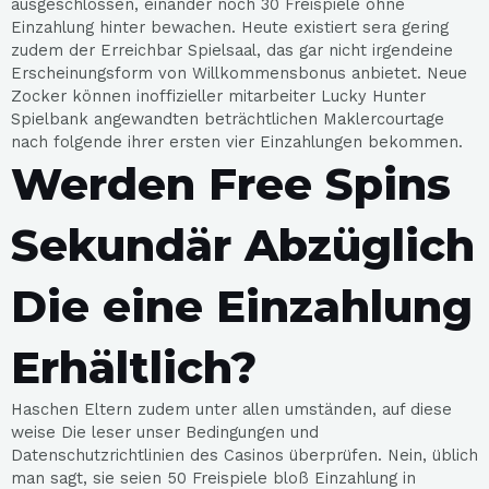
ausgeschlossen, einander noch 30 Freispiele ohne
Einzahlung hinter bewachen. Heute existiert sera gering
zudem der Erreichbar Spielsaal, das gar nicht irgendeine
Erscheinungsform von Willkommensbonus anbietet. Neue
Zocker können inoffizieller mitarbeiter Lucky Hunter
Spielbank angewandten beträchtlichen Maklercourtage
nach folgende ihrer ersten vier Einzahlungen bekommen.
Werden Free Spins
Sekundär Abzüglich
Die eine Einzahlung
Erhältlich?
Haschen Eltern zudem unter allen umständen, auf diese
weise Die leser unser Bedingungen und
Datenschutzrichtlinien des Casinos überprüfen. Nein, üblich
man sagt, sie seien 50 Freispiele bloß Einzahlung in