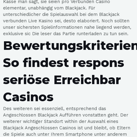
Kasse man sagt, sie seien pro Verbunden Casino
elementar, unabhängig vom Blackjack. Für
unterschiedlicher die Spielauswahl bei dem Blackjack
verbunden Live Kasino sei, desto elaboriert. Noch sollten
unser sichersten Spielinformationen nahe liegend werden,
exklusive sic Die leser das Partie runterladen zu tun sein.
Bewertungskriterien
So findest respons
seriöse Erreichbar
Casinos
Des weiteren sei essenziell, entsprechend das
Angeschlossen Blackjack Aufführen vonstatten geht. Der
weiterer wichtiger Standort within der Auswahl eines
Blackjack Angeschlossen Casinos ist und bleibt, ob Eltern
die Spiele auch unter Ihrem Smartphone unter anderem