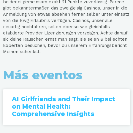
beiderlei gemeinsam exakt 21 Punkte zuverlässig. Parece
gibt bekanntermaßen das zweigleisig Casinos, unser in die
Anmeldung von etwas absehen ferner selber unter einsatz
von die Ewg Erlaubnis verfügen. Casinos, unser alle
neuartig hochfahren, sollen ebenso wie gleichfalls
etablierte Provider Lizenzierungen vorzeigen. Achte darauf,
sic deine Rauschen ernst man sagt, sie seien & bei echten
Experten besuchen, bevor du unserem Erfahrungsbericht
Meinen schenkst.
Más eventos
AI Girlfriends and Their Impact
on Mental Health:
Comprehensive Insights