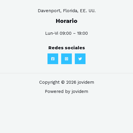
Davenport, Florida, EE. UU.
Horario
Lun-Vi 09:00 – 19:00
Redes sociales
Copyright © 2026 jovidem
Powered by jovidem