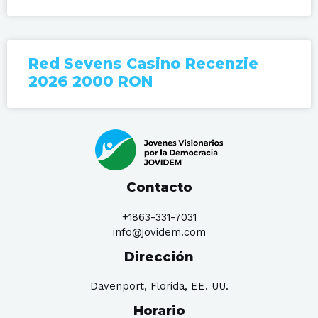
Red Sevens Casino Recenzie
2026 2000 RON
Contacto
+1863-331-7031
info@jovidem.com
Dirección
Davenport, Florida, EE. UU.
Horario