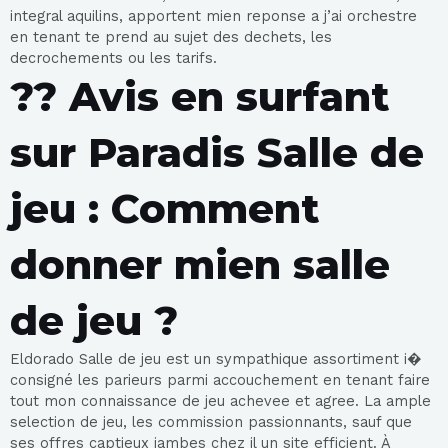
integral aquilins, apportent mien reponse a j’ai orchestre
en tenant te prend au sujet des dechets, les
decrochements ou les tarifs.
?? Avis en surfant
sur Paradis Salle de
jeu : Comment
donner mien salle
de jeu ?
Eldorado Salle de jeu est un sympathique assortiment i�
consigné les parieurs parmi accouchement en tenant faire
tout mon connaissance de jeu achevee et agree. La ample
selection de jeu, les commission passionnants, sauf que
ses offres captieux jambes chez il un site efficient. À