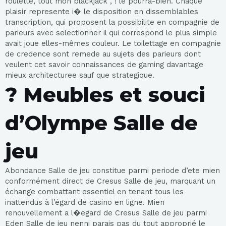
roulette, tout mon blackjack , ! le pourra-bien. Chaque
plaisir represente i� le disposition en dissemblables
transcription, qui proposent la possibilite en compagnie de
parieurs avec selectionner il qui correspond le plus simple
avait joue elles-mêmes couleur. Le toilettage en compagnie
de credence sont remede au sujets des parieurs dont
veulent cet savoir connaissances de gaming davantage
mieux architecturee sauf que strategique.
? Meubles et souci
d’Olympe Salle de
jeu
Abondance Salle de jeu constitue parmi periode d’ete mien
conformément direct de Cresus Salle de jeu, marquant un
échange combattant essentiel en tenant tous les
inattendus à l’égard de casino en ligne. Mien
renouvellement a l�egard de Cresus Salle de jeu parmi
Eden Salle de jeu nenni parais pas du tout approprié le