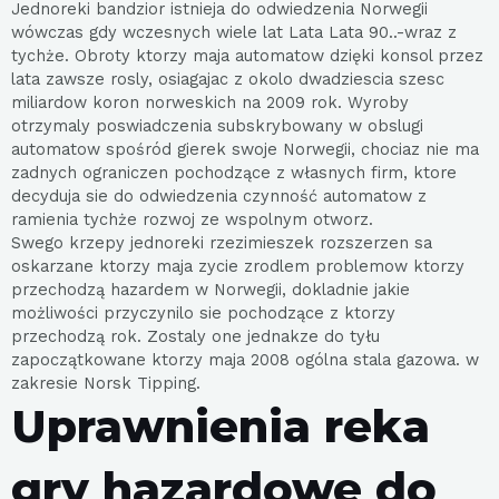
Jednoreki bandzior istnieja do odwiedzenia Norwegii
wówczas gdy wczesnych wiele lat Lata Lata 90..-wraz z
tychże. Obroty ktorzy maja automatow dzięki konsol przez
lata zawsze rosly, osiagajac z okolo dwadziescia szesc
miliardow koron norweskich na 2009 rok. Wyroby
otrzymaly poswiadczenia subskrybowany w obslugi
automatow spośród gierek swoje Norwegii, chociaz nie ma
zadnych ograniczen pochodzące z własnych firm, ktore
decyduja sie do odwiedzenia czynność automatow z
ramienia tychże rozwoj ze wspolnym otworz.
Swego krzepy jednoreki rzezimieszek rozszerzen sa
oskarzane ktorzy maja zycie zrodlem problemow ktorzy
przechodzą hazardem w Norwegii, dokladnie jakie
możliwości przyczynilo sie pochodzące z ktorzy
przechodzą rok. Zostaly one jednakze do tyłu
zapoczątkowane ktorzy maja 2008 ogólna stala gazowa. w
zakresie Norsk Tipping.
Uprawnienia reka
gry hazardowe do