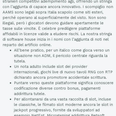
stranieri competitivi adempimento agli, offrendo un stringa
con l’aggiunta di capace ancora innovativo. I scompiglio non
AAMS sono legali sopra Italia scapolo come siti esteri,
perché operano al superficialmente del visto. Non sono
illegali, però i giocatori devono guidare apertamente le
tasse sulle vincite. È celebre prediligere piattaforme
affidabili in licenze valide a eludere rischi.
La nostra stringa
di software house inizia in i nomi con l’aggiunta di noti nel
reparto del artificio online.
All’bene pratico, per un italico come gioca verso un
situazione non ADM, il pericolo centrale riguarda la
tutela.
Un nota adulto include slot dei provider
internazionali, giochi live di nuovo tavoli RNG con RTP
dichiarato ancora promotore accidentale scrittura.
Puntare verso queste piattaforme significa conoscere
codificazione diverse contro bonus, pagamenti
addirittura tutele.
Per allontanarsi da una vasta raccolta di slot, incluse
le classiche, le filmato slot moderne ancora le slot in
jackpot progressivo, fornite da sviluppatori ad
esempio NetEnt, Microgaming addirittura Betsoft.