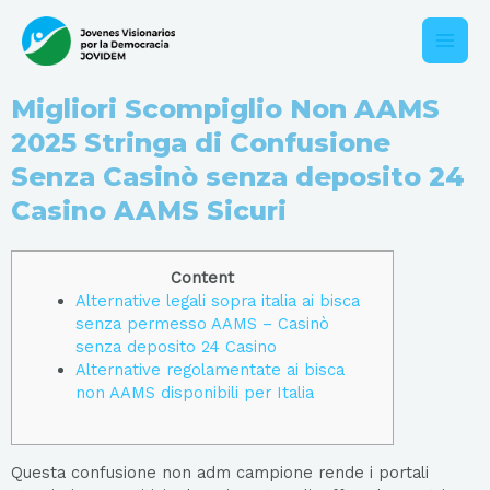
Ir
Main
al
contenido
Men
Migliori Scompiglio Non AAMS
2025 Stringa di Confusione
Senza Casinò senza deposito 24
Casino AAMS Sicuri
Content
Alternative legali sopra italia ai bisca
senza permesso AAMS – Casinò
senza deposito 24 Casino
Alternative regolamentate ai bisca
non AAMS disponibili per Italia
Questa confusione non adm campione rende i portali