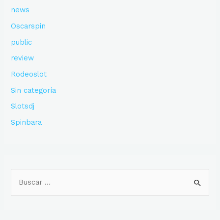
news
Oscarspin
public
review
Rodeoslot
Sin categoría
Slotsdj
Spinbara
B
u
s