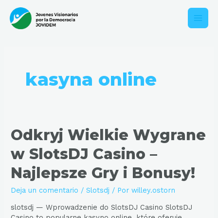
Ir
Main
al
contenido
Men
kasyna online
Odkryj Wielkie Wygrane
w SlotsDJ Casino –
Najlepsze Gry i Bonusy!
Deja un comentario
/
Slotsdj
/ Por
willey.ostorn
slotsdj — Wprowadzenie do SlotsDJ Casino SlotsDJ
Casino to popularne kasyno online, które oferuje