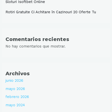
Sloturi Isoftbet Online
Rotiri Gratuite Ci Achitare în Cazinouri 20 Oferte Tu
Comentarios recientes
No hay comentarios que mostrar.
Archivos
junio 2026
mayo 2026
febrero 2026
mayo 2024