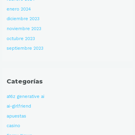
enero 2024
diciembre 2023
noviembre 2023
octubre 2023
septiembre 2023
Categorías
a16z generative ai
ai-girlfriend
apuestas
casino