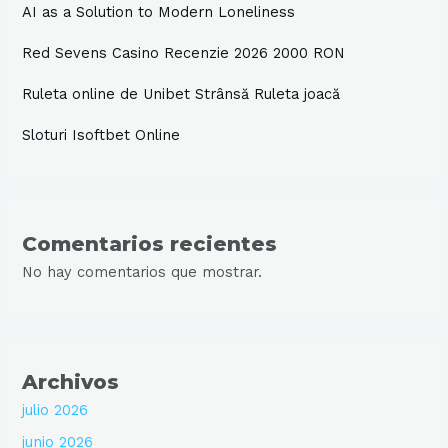
AI as a Solution to Modern Loneliness
Red Sevens Casino Recenzie 2026 2000 RON
Ruleta online de Unibet Strânsă Ruleta joacă
Sloturi Isoftbet Online
Comentarios recientes
No hay comentarios que mostrar.
Archivos
julio 2026
junio 2026