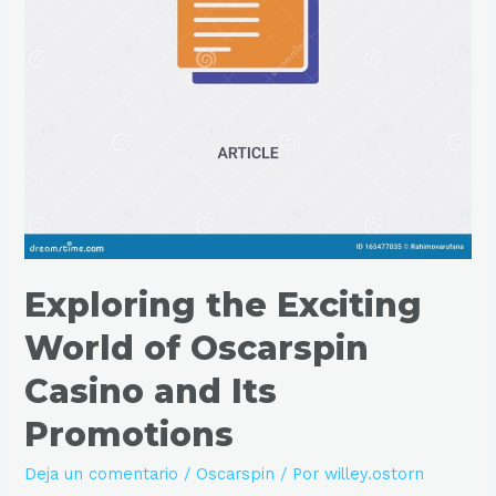
Exploring the Exciting
World of Oscarspin
Casino and Its
Promotions
Deja un comentario
/
Oscarspin
/ Por
willey.ostorn