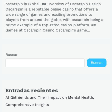
oscarspin in Global. ## Overview of Oscarspin Casino
Oscarspin is a reputable online casino that offers a
wide range of games and exciting promotions to
players from around the globe, with oscarspin being a
prime example of a top-rated casino platform. ##
Games at Oscarspin Casino Oscarspin’s game…
Buscar
Buscar
Entradas recientes
AI Girlfriends and Their Impact on Mental Health:
Comprehensive Insights