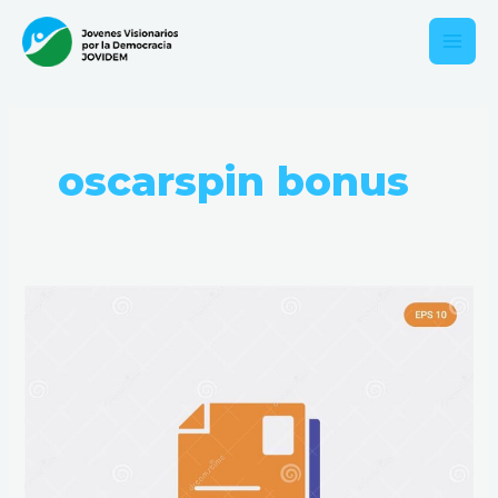
Ir
Main
al
contenido
Men
oscarspin bonus