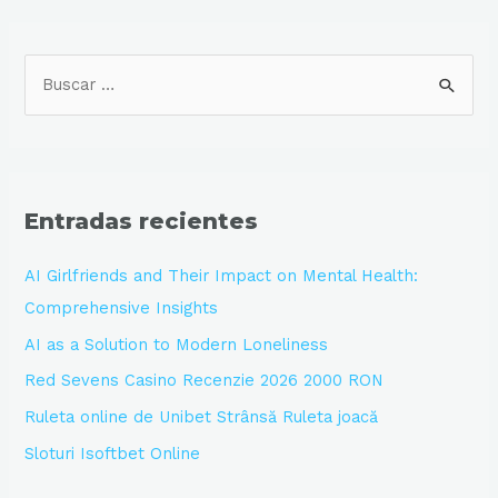
B
u
s
c
a
Entradas recientes
r
AI Girlfriends and Their Impact on Mental Health:
p
Comprehensive Insights
o
AI as a Solution to Modern Loneliness
r
:
Red Sevens Casino Recenzie 2026 2000 RON
Ruleta online de Unibet Strânsă Ruleta joacă
Sloturi Isoftbet Online